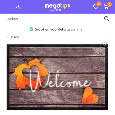
0
0
Groot
en
voordelig
assortiment
Home