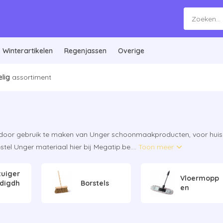
Winterartikelen
Regenjassen
Overige
lig
assortiment
en door gebruik te maken van Unger schoonmaakproducten, voor hui
tel Unger materiaal hier bij Megatip.be....
Toon meer
zuiger
Vloermopp
digdh
Borstels
en