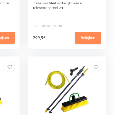
filter
Deze kwaliteitsvolle glasvezel
telescoopsteel va...
Niet op voorraad
299,95
kijken
Bekijken