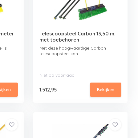
 meter
Telescoopsteel Carbon 13,50 m.
met toebehoren
l is
Met deze hoogwaardige Carbon
telescoopsteel kan ...
Niet op voorraad
1.512,95
kijken
Bekijken