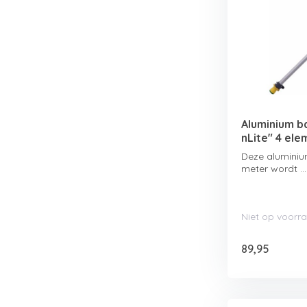
Aluminium ba
nLite" 4 ele
Deze aluminiu
meter wordt ...
Niet op voorr
89,95