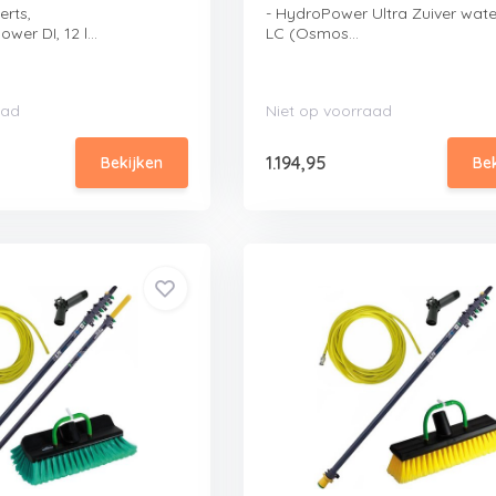
erts,
- HydroPower Ultra Zuiver water 
er DI, 12 l...
LC (Osmos...
aad
Niet op voorraad
1.194,95
Bekijken
Be