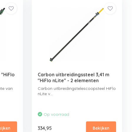
 "HiFlo
Carbon uitbreidingssteel 3,41 m
"HiFlo nLite" - 2 elementen
ite van
Carbon uitbreidingstelescoopsteel HiFlo
nLite v...
Op voorraad
334,95
kijken
Bekijken