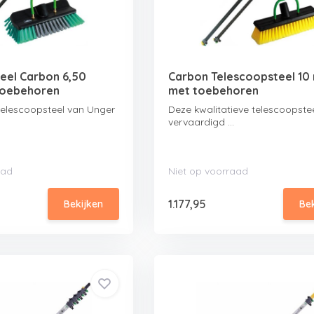
eel Carbon 6,50
Carbon Telescoopsteel 10
toebehoren
met toebehoren
elescoopsteel van Unger
Deze kwalitatieve telescoopstee
vervaardigd ...
aad
Niet op voorraad
1.177,95
Bekijken
Be