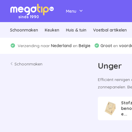
Menu
Schoonmaken
Keuken
Huis & tuin
Voetbal artikelen
Verzending naar
Nederland
en
Belgie
Groot
en
voorde
Unger
Schoonmaken
Efficiënt reinig
zonnepanelen. Bes
Stof
beno
e...