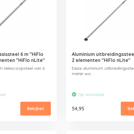
sissteel 6 m "HiFlo
Aluminium uitbreidingsstee
menten "HiFlo nLite"
2 elementen "HiFlo nLite"
m telescoopsteel van 6
Deze aluminium uitbreidingsste
meter wo...
aad
Op voorraad
54,95
Bekijken
Be