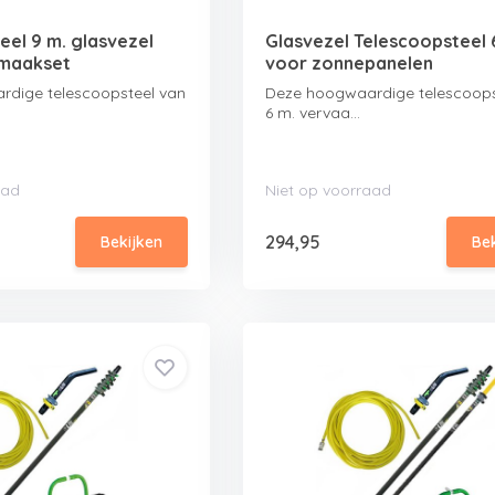
eel 9 m. glasvezel
Glasvezel Telescoopsteel 
maakset
voor zonnepanelen
dige telescoopsteel van
Deze hoogwaardige telescoops
6 m. vervaa...
aad
Niet op voorraad
294,95
Bekijken
Be