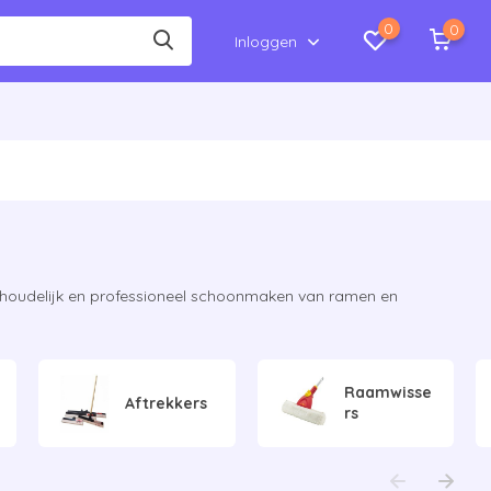
0
0
Inloggen
shoudelijk en professioneel schoonmaken van ramen en
Raamwisse
Aftrekkers
rs