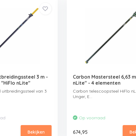
tbreidingssteel 3 m -
Carbon Mastersteel 6,63 m
"HiFlo nLite"
nLite" - 4 elementen
 uitbreidingssteel van 3
Carbon telescoopsteel HiFlo nL
Unger, E...
aad
Op voorraad
674,95
Bekijken
Be