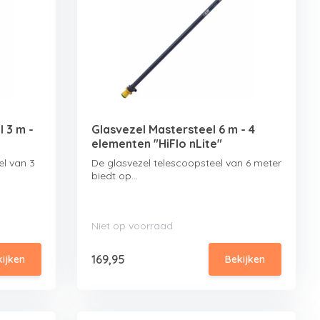
l 3 m -
Glasvezel Mastersteel 6 m - 4
elementen "HiFlo nLite"
el van 3
De glasvezel telescoopsteel van 6 meter
biedt op...
Niet op voorraad
169,95
kijken
Bekijken