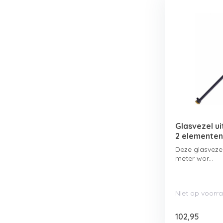
Glasvezel ui
2 elementen 
Deze glasvezel
meter wor...
Niet op voorr
102,95