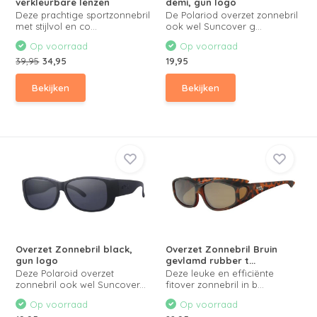
verkleurbare lenzen
demi, gun logo
Deze prachtige sportzonnebril
De Polariod overzet zonnebril
met stijlvol en co...
ook wel Suncover g...
Op voorraad
Op voorraad
39,95
34,95
19,95
Bekijken
Bekijken
Overzet Zonnebril black,
Overzet Zonnebril Bruin
gun logo
gevlamd rubber t...
Deze Polaroid overzet
Deze leuke en efficiënte
zonnebril ook wel Suncover...
fitover zonnebril in b...
Op voorraad
Op voorraad