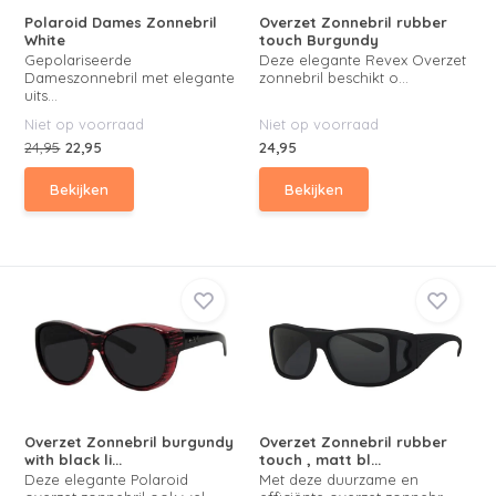
Polaroid Dames Zonnebril
Overzet Zonnebril rubber
White
touch Burgundy
Gepolariseerde
Deze elegante Revex Overzet
Dameszonnebril met elegante
zonnebril beschikt o...
uits...
Niet op voorraad
Niet op voorraad
24,95
22,95
24,95
Bekijken
Bekijken
Overzet Zonnebril burgundy
Overzet Zonnebril rubber
with black li...
touch , matt bl...
Deze elegante Polaroid
Met deze duurzame en