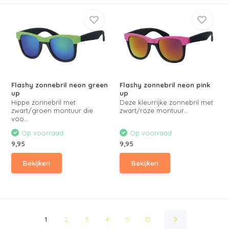
Flashy zonnebril neon green
Flashy zonnebril neon pink
up
up
Hippe zonnebril met
Deze kleurrijke zonnebril met
zwart/groen montuur die
zwart/roze montuur...
voo...
Op voorraad
Op voorraad
9,95
9,95
Bekijken
Bekijken
1
2
3
4
5
12