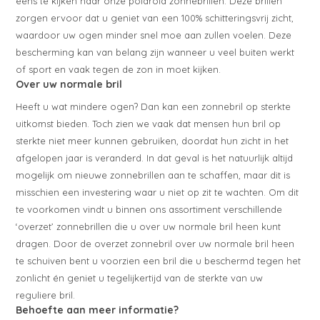
eens te kijken naar onze polaroid zonnebrillen. Deze brillen
zorgen ervoor dat u geniet van een 100% schitteringsvrij zicht,
waardoor uw ogen minder snel moe aan zullen voelen. Deze
bescherming kan van belang zijn wanneer u veel buiten werkt
of sport en vaak tegen de zon in moet kijken.
Over uw normale bril
Heeft u wat mindere ogen? Dan kan een zonnebril op sterkte
uitkomst bieden. Toch zien we vaak dat mensen hun bril op
sterkte niet meer kunnen gebruiken, doordat hun zicht in het
afgelopen jaar is veranderd. In dat geval is het natuurlijk altijd
mogelijk om nieuwe zonnebrillen aan te schaffen, maar dit is
misschien een investering waar u niet op zit te wachten. Om dit
te voorkomen vindt u binnen ons assortiment verschillende
‘overzet’ zonnebrillen die u over uw normale bril heen kunt
dragen. Door de overzet zonnebril over uw normale bril heen
te schuiven bent u voorzien een bril die u beschermd tegen het
zonlicht én geniet u tegelijkertijd van de sterkte van uw
reguliere bril.
Behoefte aan meer informatie?