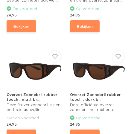
overzet zonnebril ook wel...
efficiënte overzet zonnebr...
Op voorraad
Op voorraad
24,95
24,95
Bekijken
Bekijken
Overzet Zonnebril rubber
Overzet Zonnebril rubber
touch , matt br...
touch , dark br...
Deze fitover zonnebril is een
Deze efficiënte overzet
perfecte aanvullin...
zonnebril met rubber to...
Niet op voorraad
Op voorraad
24,95
24,95