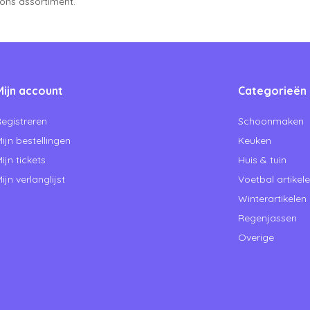
 ons assortiment.
Mijn account
Categorieën
egistreren
Schoonmaken
ijn bestellingen
Keuken
ijn tickets
Huis & tuin
ijn verlanglijst
Voetbal artikel
Winterartikelen
Regenjassen
Overige