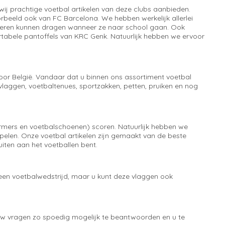
wij prachtige voetbal artikelen van deze clubs aanbieden.
orbeeld ook van FC Barcelona. We hebben werkelijk allerlei
inderen kunnen dragen wanneer ze naar school gaan. Ook
rtabele pantoffels van KRC Genk. Natuurlijk hebben we ervoor
oor België. Vandaar dat u binnen ons assortiment voetbal
 vlaggen, voetbaltenues, sportzakken, petten, pruiken en nog
hermers en voetbalschoenen) scoren. Natuurlijk hebben we
spelen. Onze voetbal artikelen zijn gemaakt van de beste
iten aan het voetballen bent.
 een voetbalwedstrijd, maar u kunt deze vlaggen ook
 uw vragen zo spoedig mogelijk te beantwoorden en u te