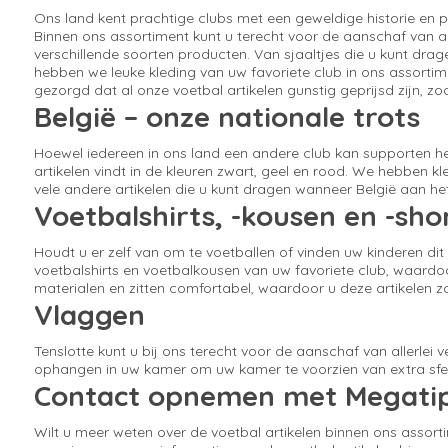
Ons land kent prachtige clubs met een geweldige historie en pr
Binnen ons assortiment kunt u terecht voor de aanschaf van all
verschillende soorten producten. Van sjaaltjes die u kunt dr
hebben we leuke kleding van uw favoriete club in ons assorti
gezorgd dat al onze voetbal artikelen gunstig geprijsd zijn, 
België – onze nationale trots
Hoewel iedereen in ons land een andere club kan supporten he
artikelen vindt in de kleuren zwart, geel en rood. We hebben k
vele andere artikelen die u kunt dragen wanneer België aan het
Voetbalshirts, -kousen en -sho
Houdt u er zelf van om te voetballen of vinden uw kinderen di
voetbalshirts en voetbalkousen van uw favoriete club, waardoor
materialen en zitten comfortabel, waardoor u deze artikelen z
Vlaggen
Tenslotte kunt u bij ons terecht voor de aanschaf van allerle
ophangen in uw kamer om uw kamer te voorzien van extra sfe
Contact opnemen met Megati
Wilt u meer weten over de voetbal artikelen binnen ons assor