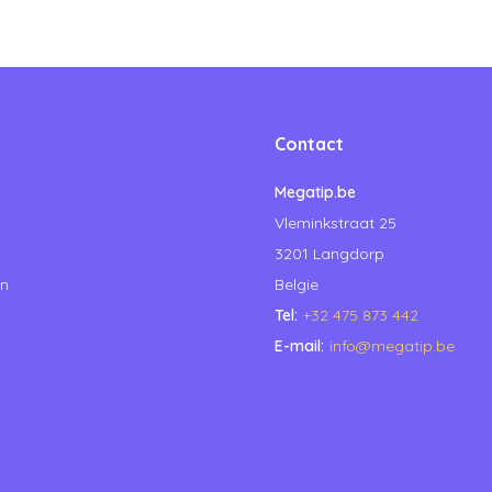
Contact
Megatip.be
Vleminkstraat 25
3201 Langdorp
en
Belgie
Tel:
+32 475 873 442
E-mail:
info@megatip.be