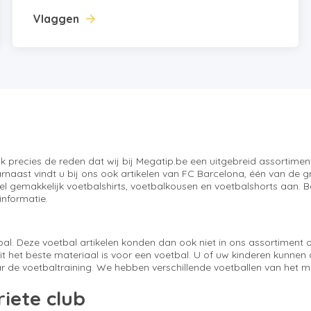
Vlaggen
ook precies de reden dat wij bij Megatip.be een uitgebreid assorti
aast vindt u bij ons ook artikelen van FC Barcelona, één van de gro
kel gemakkelijk voetbalshirts, voetbalkousen en voetbalshorts aan.
informatie.
bal. Deze voetbal artikelen konden dan ook niet in ons assortiment
it het beste materiaal is voor een voetbal. U of uw kinderen kunnen
e voetbaltraining. We hebben verschillende voetballen van het me
iete club