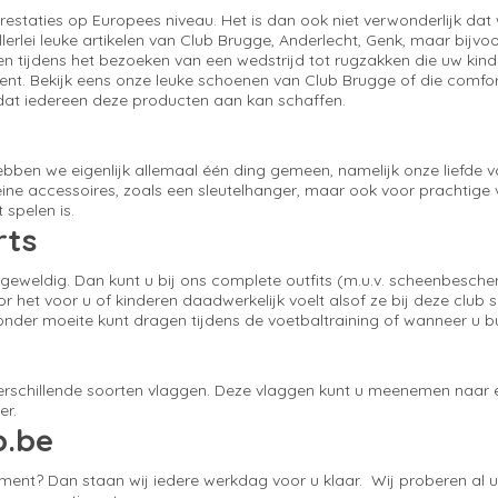
estaties op Europees niveau. Het is dan ook niet verwonderlijk dat 
erlei leuke artikelen van Club Brugge, Anderlecht, Genk, maar bijvo
agen tijdens het bezoeken van een wedstrijd tot rugzakken die uw k
ment. Bekijk eens onze leuke schoenen van Club Brugge of die comfo
zodat iedereen deze producten aan kan schaffen.
bben we eigenlijk allemaal één ding gemeen, namelijk onze liefde v
leine accessoires, zoals een sleutelhanger, maar ook voor prachtige
 spelen is.
rts
t geweldig. Dan kunt u bij ons complete outfits (m.u.v. scheenbesc
 het voor u of kinderen daadwerkelijk voelt alsof ze bij deze club 
onder moeite kunt dragen tijdens de voetbaltraining of wanneer u bu
i verschillende soorten vlaggen. Deze vlaggen kunt u meenemen naar
er.
p.be
timent? Dan staan wij iedere werkdag voor u klaar. Wij proberen al