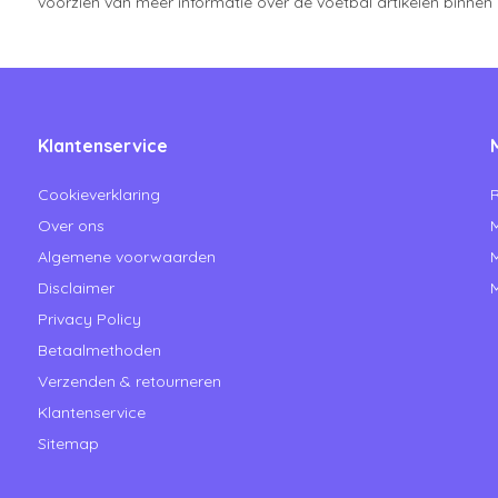
voorzien van meer informatie over de voetbal artikelen binnen
Klantenservice
Cookieverklaring
R
Over ons
M
Algemene voorwaarden
M
Disclaimer
M
Privacy Policy
Betaalmethoden
Verzenden & retourneren
Klantenservice
Sitemap