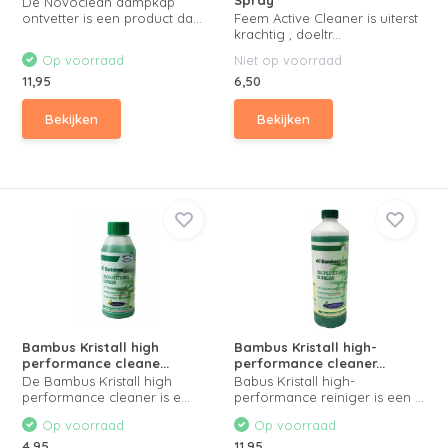
Spray
De Novoclean dampkap
ontvetter is een product da...
Feem Active Cleaner is uiterst
krachtig , doeltr...
Op voorraad
Niet op voorraad
11,95
6,50
Bekijken
Bekijken
Bambus Kristall high
Bambus Kristall high-
performance cleane...
performance cleaner...
De Bambus Kristall high
Babus Kristall high-
performance cleaner is e...
performance reiniger is een ...
Op voorraad
Op voorraad
4,95
11,95