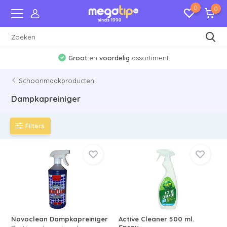
0
0
Groot
en
voordelig
assortiment
Schoonmaakproducten
Dampkapreiniger
Filters
Novoclean Dampkapreiniger
Active Cleaner 500 ml.