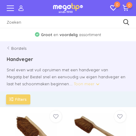
0
0
Verzending naar
Nederland
en
Belgie
Borstels
Handveger
Snel even wat vuil opruimen met een handveger van
Megatip.be! Bestel snel en eenvoudig uw eigen handveger en
laat het schoonmaken beginnen....
Toon meer
Filters