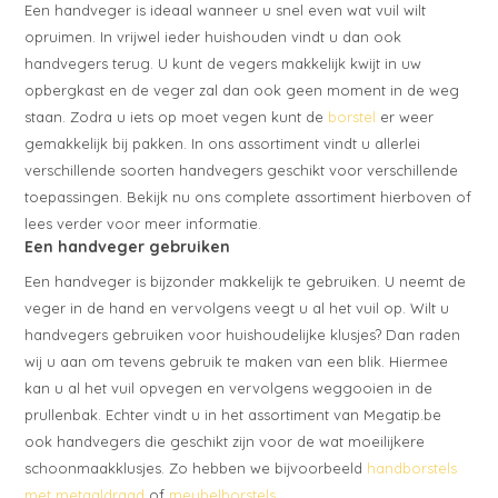
Een handveger is ideaal wanneer u snel even wat vuil wilt
opruimen. In vrijwel ieder huishouden vindt u dan ook
handvegers terug. U kunt de vegers makkelijk kwijt in uw
opbergkast en de veger zal dan ook geen moment in de weg
staan. Zodra u iets op moet vegen kunt de
borstel
er weer
gemakkelijk bij pakken. In ons assortiment vindt u allerlei
verschillende soorten handvegers geschikt voor verschillende
toepassingen. Bekijk nu ons complete assortiment hierboven of
lees verder voor meer informatie.
Een handveger gebruiken
Een handveger is bijzonder makkelijk te gebruiken. U neemt de
veger in de hand en vervolgens veegt u al het vuil op. Wilt u
handvegers gebruiken voor huishoudelijke klusjes? Dan raden
wij u aan om tevens gebruik te maken van een blik. Hiermee
kan u al het vuil opvegen en vervolgens weggooien in de
prullenbak. Echter vindt u in het assortiment van Megatip.be
ook handvegers die geschikt zijn voor de wat moeilijkere
schoonmaakklusjes. Zo hebben we bijvoorbeeld
handborstels
met metaaldraad
of
meubelborstels