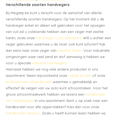
Verschillende soorten handvegers
Bij Megatip.be kunt u terecht voor de aanschaf van allerlei
verschillende soorten handvegers. Op het moment dat u de
handveger enkel en alleen wilt gebruiken voor het opvegen
van vuil zal u voldoende hebben aan een veger met zachte
haren, zoals onze
handveger Coco standaard
. Wilt u echter een
veger gebruiken waarmee u de vloer ook kunt schuren? Kijk
dan eens naar onze veger van
mexillon haren
. Voor industriële
omgevingen waar veel zand en stof aanwezig is hebben we
voor u speciale
industrie handvegers
.
Hiernaast hebben we nog vele andere producten in ons
assortiment. Neem bijvoorbeeld onze
rubber borstel
of onze
professionele velgenborstel
waarmee u gemakkelijk en
effectief de velgen van uw auto kunt schoonmaken. Voor het
grove schoonmaakwerk hebben we tevens een
handborstel
van metaaldraad
in ons assortiment. Bent u op zoek naar een
handborstel voor alle oppervlakken? Kies dan voor onze
handborstel Tampico
. Zoals u heeft kunnen lezen hebben wij