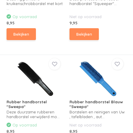
kruikenschrobborstel met kort
handborstel "Squeeper"...
...
Op voorraad
Niet op voorraad
8,95
9,95
Bekijken
Bekijken
Rubber handborstel
Rubber handborstel Blauw
"Sweepa"
"Sweepa"
Deze duurzame rubberen
Borstelen en reinigen van Uw
handborstel verwijderd mo...
, tafelbladen , aut...
Op voorraad
Niet op voorraad
8,95
8,95