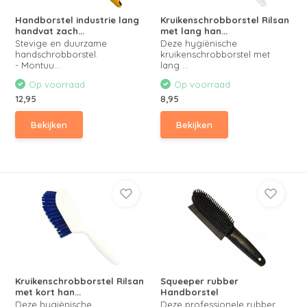
Handborstel industrie lang
Kruikenschrobborstel Rilsan
handvat zach...
met lang han...
Stevige en duurzame
Deze hygiënische
handschrobborstel.
kruikenschrobborstel met
- Montuu...
lang ...
Op voorraad
Op voorraad
12,95
8,95
Bekijken
Bekijken
Kruikenschrobborstel Rilsan
Squeeper rubber
met kort han...
Handborstel
Deze hygiënische
Deze professionele rubber