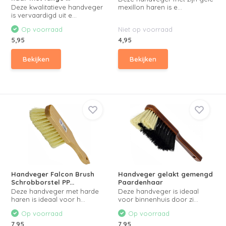
Deze kwalitatieve handveger
mexillon haren is e...
is vervaardigd uit e...
Op voorraad
Niet op voorraad
5,95
4,95
Bekijken
Bekijken
Handveger Falcon Brush
Handveger gelakt gemengd
Schrobborstel PP...
Paardenhaar
Deze handveger met harde
Deze handveger is ideaal
haren is ideaal voor h...
voor binnenhuis door zi...
Op voorraad
Op voorraad
7,95
7,95