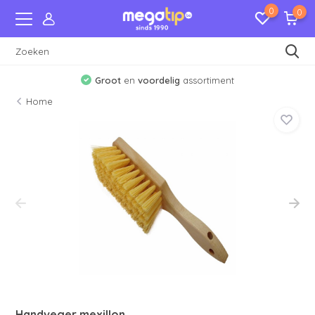
0
0
Groot
en
voordelig
assortiment
Home
Handveger mexillon