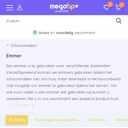
0
0
Verzending naar
Nederland
en
Belgie
Schoonmaken
Emmer
Een emmer is te gebruiken voor verschillende doeleinden.
Vanzelfsprekend kunnen we emmers gebruiken tijdens het
schoonmaken van ons huis, maar daarnaast is het bijvoorbeeld
ook mogelijk om emmer te gebruiken tijdens het verven. Om
wat voor reden u een emmer wilt gebruiken wij kunnen u
verzekeren dat u in ons assortiment een passend product kunt
...
Toon meer
Filters
Stofzuigerbenodigdhe...
Borstels
Vloer