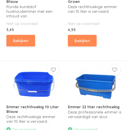
Blauw
Groen
Ronde kunststof
Deze rechthoekige emmer
huishoudemmer met een
van 10 liter is vervaard...
inhoud van...
Niet op voorraad
Niet op voorraad
3,45
6,95
Bekijken
Bekijken
Emmer rechthoekig 10 Liter
Emmer 22 liter rechthoekig
Blauw
Deze professionele emmer is
Deze rechthoekige emmer
vervaardigd van duur...
van 10 liter is vervaard...
Op voorraad
Op voorraad