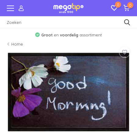
0
0
Groot
en
voordelig
assortiment
Home