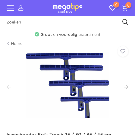
0
0
Groot
en
voordelig
assortiment
Home
Inwashouder Soft Touch 25 / 30 / 35 / 45 cm.