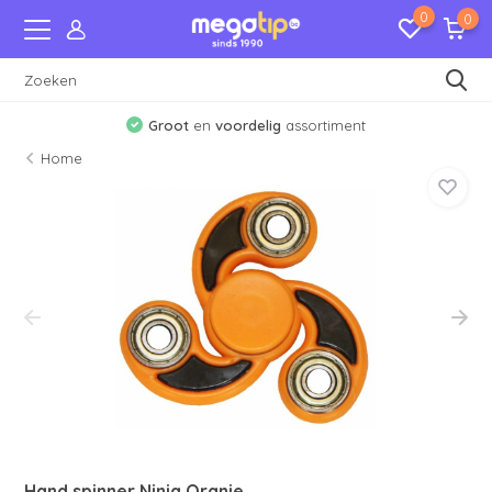
0
0
Groot
en
voordelig
assortiment
Home
Hand spinner Ninja Oranje