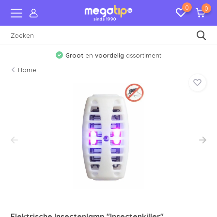
0
0
Groot
en
voordelig
assortiment
Home
Elektrische Insectenlamp "Insectenkiller"