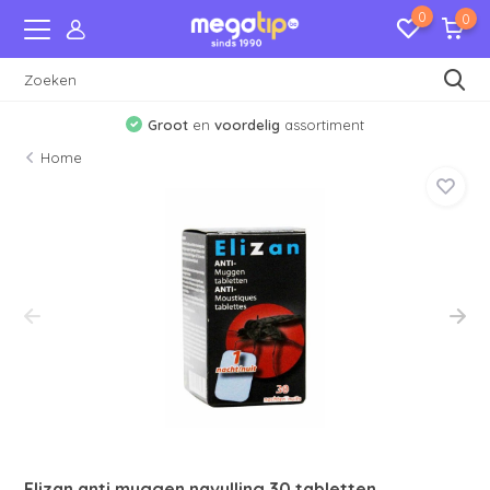
0
0
Groot
en
voordelig
assortiment
Home
Elizan anti muggen navulling 30 tabletten