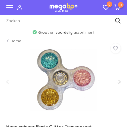
0
0
Groot
en
voordelig
assortiment
Home
Hand spinner Basic Glitter Transparant