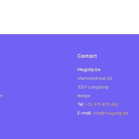
Contact
Megatip.be
Vleminkstraat 25
3201 Langdorp
en
Belgie
Tel:
+32 475 873 442
E-mail:
info@megatip.be