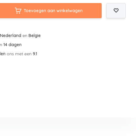
Toevoegen aan winkelwagen
r
Nederland
en
Belgie
an
14 dagen
len
ons met een
9.1