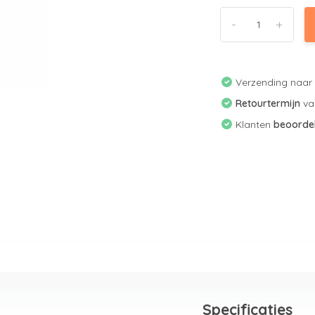
-
+
Verzending naa
Retourtermijn
v
Klanten
beoorde
Specificaties