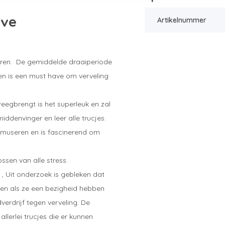
uve
Artikelnummer
seren. De gemiddelde draaiperiode
n is een must have om verveling
eegbrengt is het superleuk en zal
iddenvinger en leer alle trucjes.
amuseren en is fascinerend om
ssen van alle stress.
, Uit onderzoek is gebleken dat
ben als ze een bezigheid hebben
verdrijf tegen verveling. De
llerlei trucjes die er kunnen