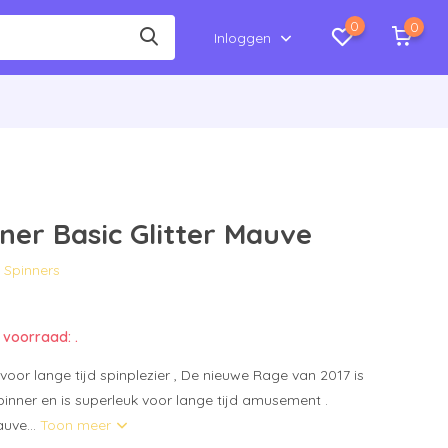
0
0
Inloggen
ner Basic Glitter Mauve
d Spinners
 voorraad: .
 voor lange tijd spinplezier , De nieuwe Rage van 2017 is
inner en is superleuk voor lange tijd amusement .
auve...
Toon meer