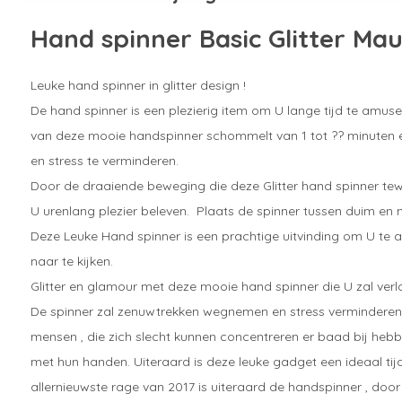
Hand spinner Basic Glitter Ma
Leuke hand spinner in glitter design !
De hand spinner is een plezierig item om U lange tijd te amu
van deze mooie handspinner schommelt van 1 tot ?? minuten e
en stress te verminderen.
Door de draaiende beweging die deze Glitter hand spinner tew
U urenlang plezier beleven. Plaats de spinner tussen duim en m
Deze Leuke Hand spinner is een prachtige uitvinding om U te 
naar te kijken.
Glitter en glamour met deze mooie hand spinner die U zal verlo
De spinner zal zenuwtrekken wegnemen en stress verminderen 
mensen , die zich slecht kunnen concentreren er baad bij heb
met hun handen. Uiteraard is deze leuke gadget een ideaal tijd
allernieuwste rage van 2017 is uiteraard de handspinner , door a