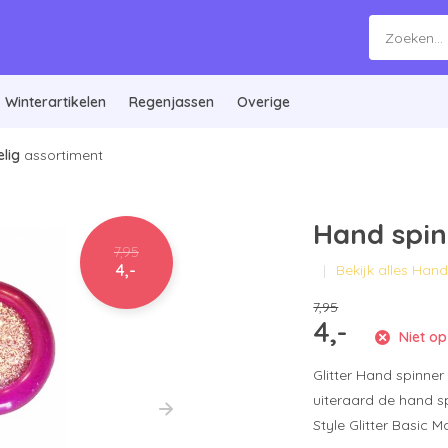
Winterartikelen
Regenjassen
Overige
lig
assortiment
Hand spin
7,95
4,-
Bekijk alles Han
7,95
4,-
Niet op
Glitter Hand spinner
uiteraard de hand sp
Style Glitter Basic M