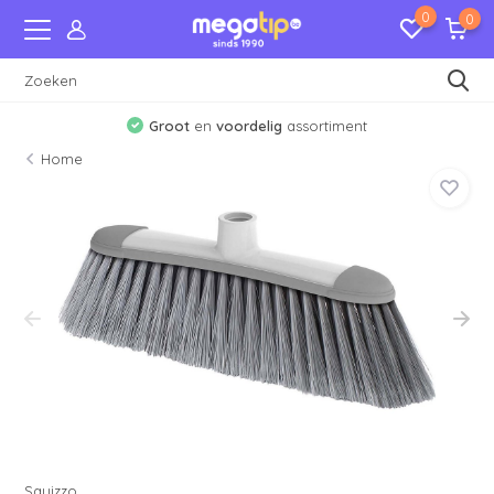
0
0
Groot
en
voordelig
assortiment
Home
Squizzo