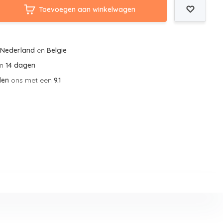
Toevoegen aan winkelwagen
r
Nederland
en
Belgie
an
14 dagen
len
ons met een
9.1