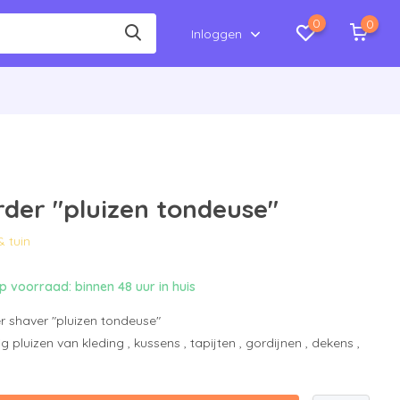
0
0
Inloggen
der "pluizen tondeuse"
& tuin
 voorraad: binnen 48 uur in huis
r shaver "pluizen tondeuse"
pluizen van kleding , kussens , tapijten , gordijnen , dekens ,