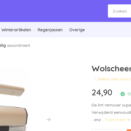
Winterartikelen
Regenjassen
Overige
lig
assortiment
Wolscheer
Bekijk alles Huis 
24,90
Op
De lint remover supe
Verwijderd eenvoudig 
...enz...
Toon meer