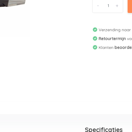
-
+
Verzending naa
Retourtermijn
v
Klanten
beoorde
Specificaties