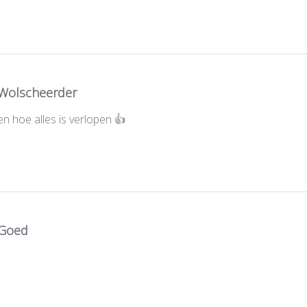
Wolscheerder
den hoe alles is verlopen 👍
Goed