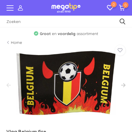
0
0
Groot
en
voordelig
assortiment
Home
Vlag Belgium fire