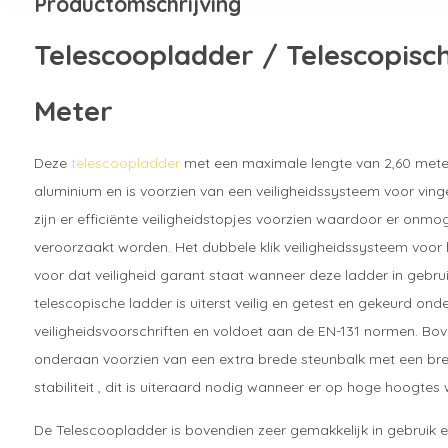
Productomschrijving
Telescoopladder / Telescopisc
Meter
Deze
telescoopladder
met een maximale lengte van 2,60 meter
aluminium en is voorzien van een veiligheidssysteem voor ving
zijn er efficiënte veiligheidstopjes voorzien waardoor er onmo
veroorzaakt worden. Het dubbele klik veiligheidssysteem voor h
voor dat veiligheid garant staat wanneer deze ladder in gebr
telescopische ladder is uiterst veilig en getest en gekeurd on
veiligheidsvoorschriften en voldoet aan de EN-131 normen. Bo
onderaan voorzien van een extra brede steunbalk met een br
stabiliteit , dit is uiteraard nodig wanneer er op hoge hoogtes
De Telescoopladder is bovendien zeer gemakkelijk in gebruik 