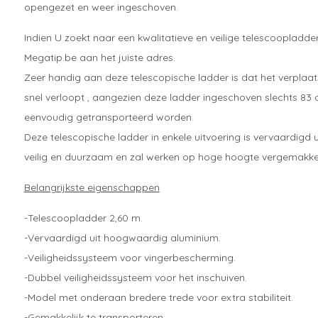
opengezet en weer ingeschoven.
Indien U zoekt naar een kwalitatieve en veilige telescoopladder 
Megatip.be aan het juiste adres.
Zeer handig aan deze telescopische ladder is dat het verplaa
snel verloopt , aangezien deze ladder ingeschoven slechts 83 
eenvoudig getransporteerd worden.
Deze telescopische ladder in enkele uitvoering is vervaardigd 
veilig en duurzaam en zal werken op hoge hoogte vergemakke
Belangrijkste eigenschappen
-Telescoopladder 2,60 m.
-Vervaardigd uit hoogwaardig aluminium.
-Veiligheidssysteem voor vingerbescherming.
-Dubbel veiligheidssysteem voor het inschuiven.
-Model met onderaan bredere trede voor extra stabiliteit.
-Gemakkelijk te transporteren.