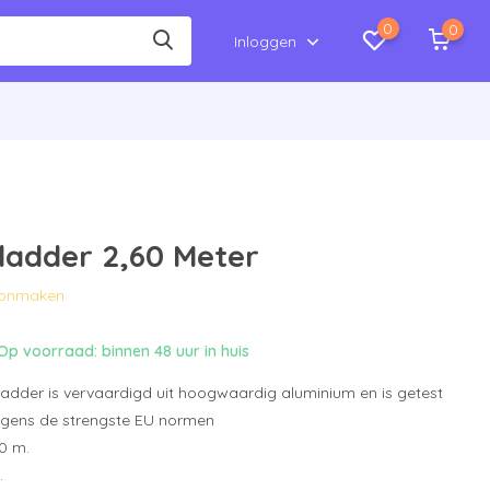
0
0
Inloggen
ladder 2,60 Meter
hoonmaken
Op voorraad: binnen 48 uur in huis
ladder is vervaardigd uit hoogwaardig aluminium en is getest
olgens de strengste EU normen
0 m.
.