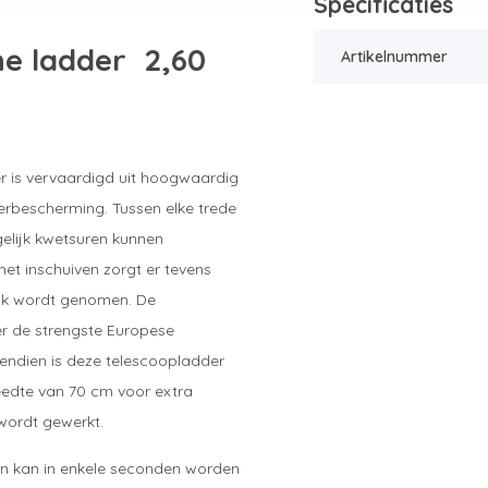
Specificaties
he ladder 2,60
Artikelnummer
 is vervaardigd uit hoogwaardig
erbescherming. Tussen elke trede
gelijk kwetsuren kunnen
et inschuiven zorgt er tevens
uik wordt genomen. De
der de strengste Europese
vendien is deze telescoopladder
eedte van 70 cm voor extra
 wordt gewerkt.
en kan in enkele seconden worden