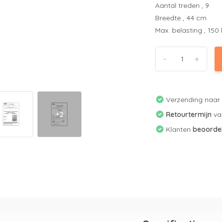
Aantal treden , 9
Breedte , 44 cm
Max. belasting , 150 k
-
+
Verzending naa
+2
Retourtermijn
v
Klanten
beoorde