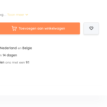
g....
Toon meer
Toevoegen aan winkelwagen
r
Nederland
en
Belgie
an
14 dagen
len
ons met een
9.1