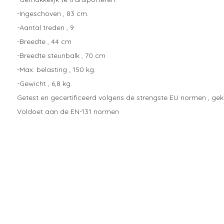
-Ingeschoven , 83 cm.
-Aantal treden , 9
-Breedte , 44 cm
-Breedte steunbalk , 70 cm
-Max. belasting , 150 kg.
-Gewicht , 6,8 kg.
Getest en gecertificeerd volgens de strengste EU normen , ge
Voldoet aan de EN-131 normen