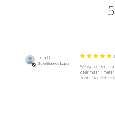
5
Tom D.
Geverifieerde koper
We waren een 'norm
daar maar 1 meter v
zonne panelen te 