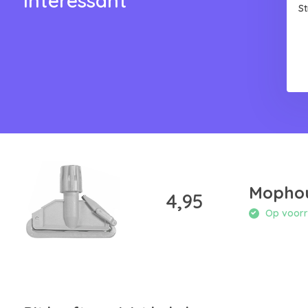
interessant
S
Mophou
4,95
Op voorra