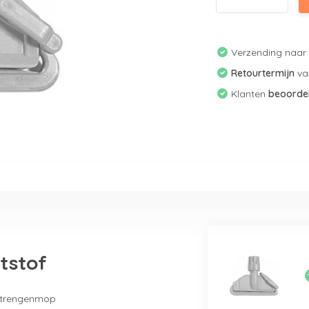
Verzending naa
Retourtermijn
v
Klanten
beoorde
tstof
 strengenmop