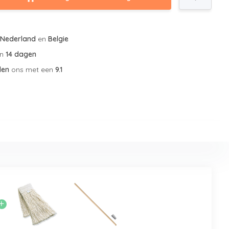
r
Nederland
en
Belgie
an
14 dagen
len
ons met een
9.1