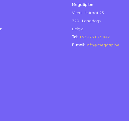
Megatip.be
Vleminkstraat 25
3201 Langdorp
en
Belgie
Tel:
+32 475 873 442
E-mail:
info@megatip.be