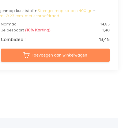
genmop kunststof +
Strengenmop katoen 400 gr.
+
 cm. Ø 23 mm. met schroefdraad
Normaal:
14,85
Je bespaart
(10% Korting)
1,40
Combideal:
13,45
Toevoegen aan winkelwagen