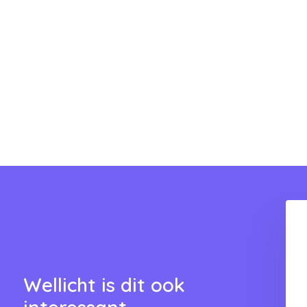
ringer met emmer 15
Rolpers Wringer met emmer 6
liter
liter
119,95
115,95
Wellicht is dit ook