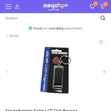
0
0
Groot
en
voordelig
assortiment
Home
Sleutelhanger Solar LCD Club Brugge