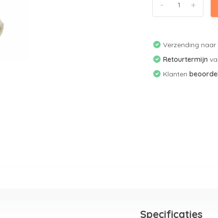
-
+
Verzending naa
Retourtermijn
v
Klanten
beoorde
Specificaties