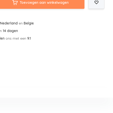
Toevoegen aan winkelwagen
r
Nederland
en
Belgie
an
14 dagen
len
ons met een
9.1