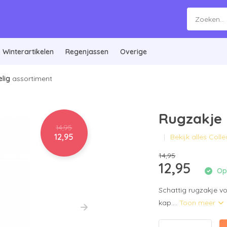
Winterartikelen
Regenjassen
Overige
lig
assortiment
Rugzakje 
14,95
12,95
Bekijk alles Coll
14,95
12,95
Op 
Schattig rugzakje vo
kap....
Toon meer