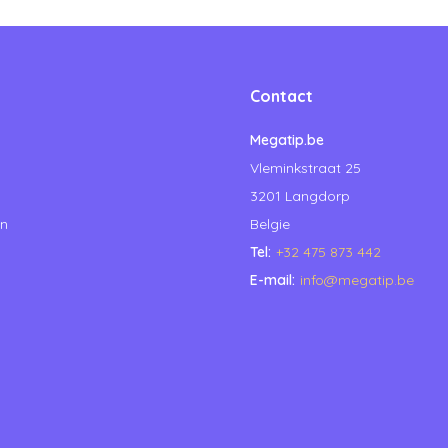
Contact
Megatip.be
Vleminkstraat 25
3201 Langdorp
en
Belgie
Tel:
+32 475 873 442
E-mail:
info@megatip.be