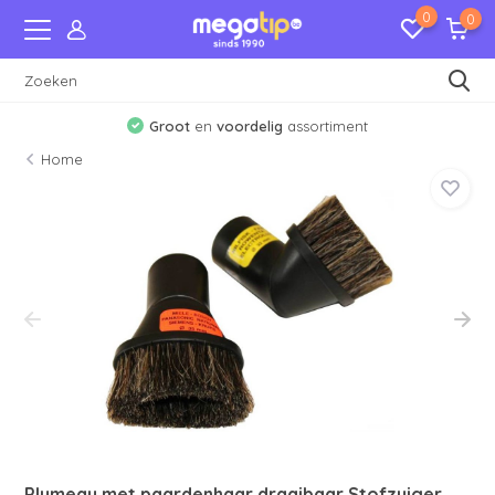
0
0
Groot
en
voordelig
assortiment
Home
Plumeau met paardenhaar draaibaar Stofzuiger