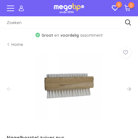
0
0
Groot
en
voordelig
assortiment
Home
Nagelborstel zuiver pvc