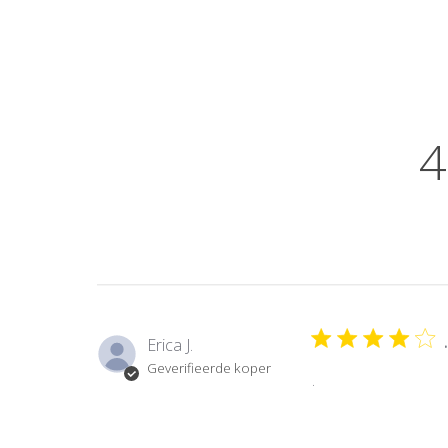
4
.
Erica J.
Geverifieerde koper
.