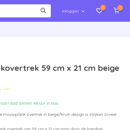
0
0
Inloggen
overtrek 59 cm x 21 cm beige
& tuin
oorraad: binnen 48 uur in huis
e mouwplank overtrek in beige/bruin design is strijken zoveel
ank overtrek van 59 cm x 21 cm past door de handige