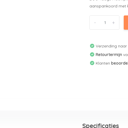
aanspankoord met kli
-
+
Verzending naa
Retourtermijn
v
Klanten
beoorde
Specificaties