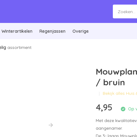
Winterartikelen
Regenjassen
Overige
lig
assortiment
Mouwplank
/ bruin
Bekijk alles Huis 
4,95
Op v
Met deze kwalitatiev
aangenamer.
De 3- laags Mouwpl