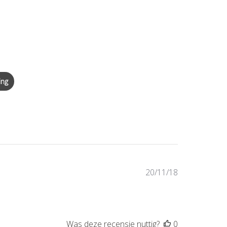
ing
Publicatiedat
20/11/18
Was deze recensie nuttig?
0