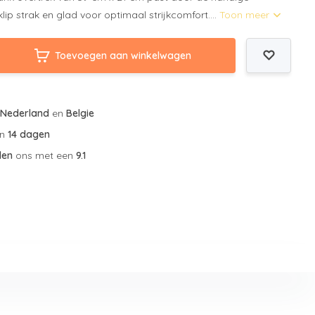
p strak en glad voor optimaal strijkcomfort....
Toon meer
Toevoegen aan winkelwagen
r
Nederland
en
Belgie
an
14 dagen
len
ons met een
9.1