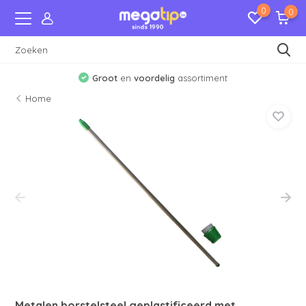
0
0
Groot
en
voordelig
assortiment
Home
Metalen borstelsteel geplastificeerd met