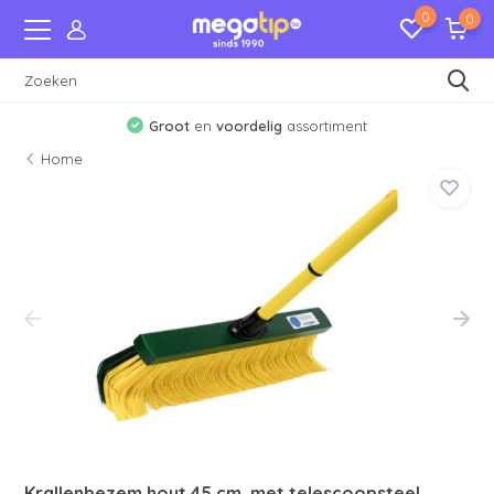
0
0
Groot
en
voordelig
assortiment
Home
Krallenbezem hout 45 cm. met telescoopsteel