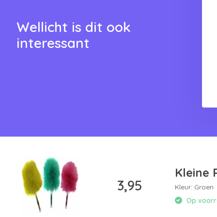
8,95
16,95
Wellicht is dit ook
interessant
Kleine 
3,95
Kleur: Groen
Op voorra