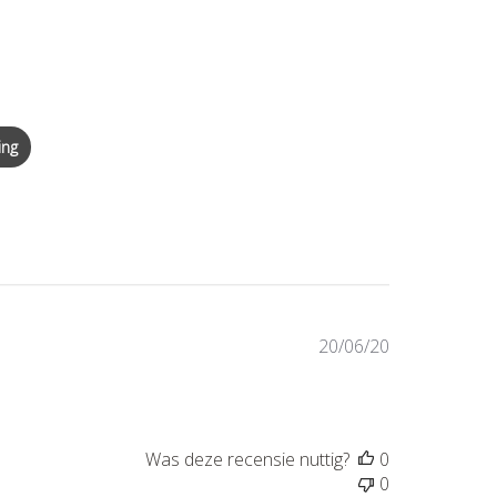
ing
Publicatiedat
20/06/20
Was deze recensie nuttig?
0
0