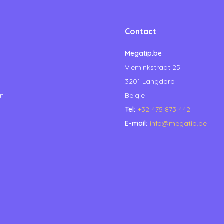
Contact
Megatip.be
Vleminkstraat 25
3201 Langdorp
en
Belgie
Tel:
+32 475 873 442
E-mail:
info@megatip.be