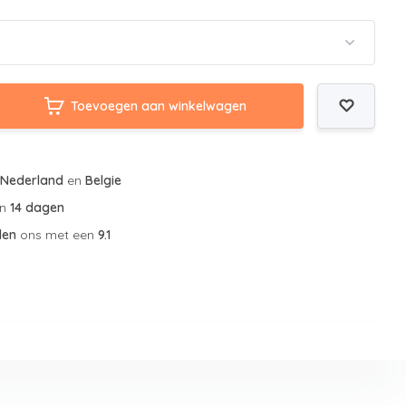
Toevoegen aan winkelwagen
r
Nederland
en
Belgie
an
14 dagen
len
ons met een
9.1