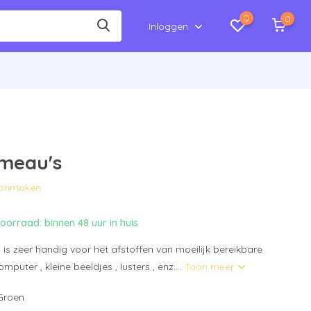
0
0
Inloggen
umeau's
hoonmaken
orraad: binnen 48 uur in huis
is zeer handig voor het afstoffen van moeilijk bereikbare
mputer , kleine beeldjes , lusters , enz....
Toon meer
 Groen