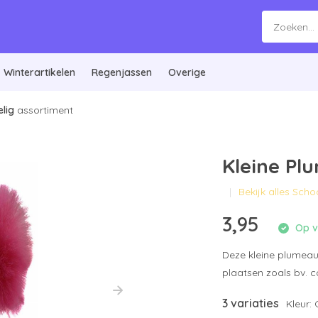
Winterartikelen
Regenjassen
Overige
lig
assortiment
Kleine Pl
Bekijk alles Sc
3,95
Op vo
Deze kleine plumeau 
plaatsen zoals bv. co
3 variaties
Kleur: