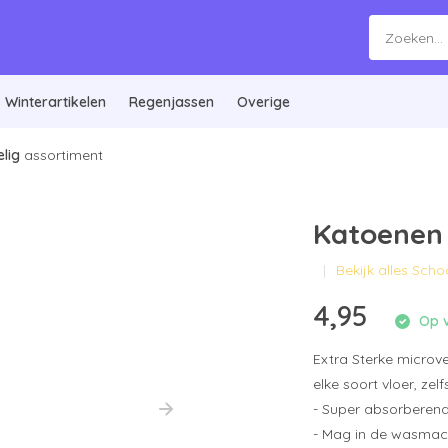
Winterartikelen
Regenjassen
Overige
lig
assortiment
Katoenen 
Bekijk alles Sc
4,95
Op v
Extra Sterke microve
elke soort vloer, zel
- Super absorberen
- Mag in de wasmac