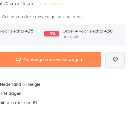
t 70 cm x 45 cm....
Toon meer
l
Geniet van deze geweldige kortingsdeals
voor slechts
4,75
Order
4
voor slechts
4,50
-9%
per stuk
Toevoegen aan winkelwagen
r
Nederland
en
Belgie
an
14 dagen
len
ons met een
9.1