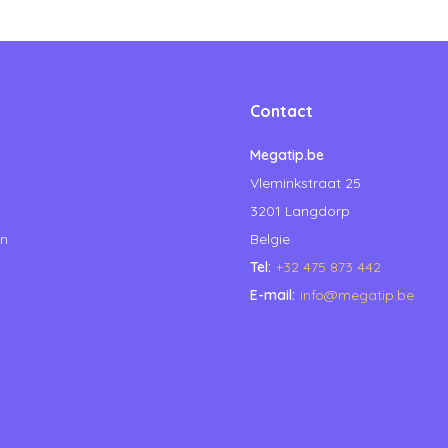
Contact
Megatip.be
Vleminkstraat 25
3201 Langdorp
en
Belgie
Tel:
+32 475 873 442
E-mail:
info@megatip.be