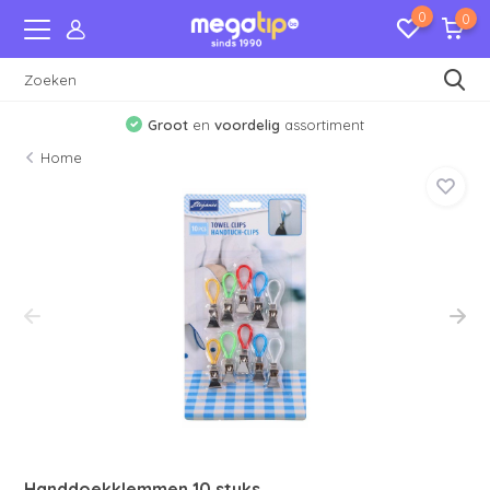
0
0
Groot
en
voordelig
assortiment
Home
Handdoekklemmen 10 stuks