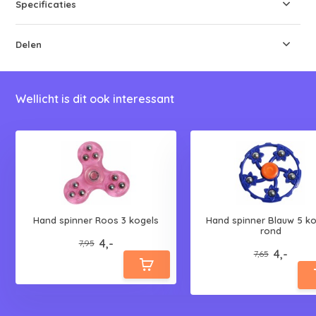
Specificaties
Delen
Wellicht is dit ook interessant
Hand spinner Roos 3 kogels
Hand spinner Blauw 5 k
rond
4,-
7,95
4,-
7,65