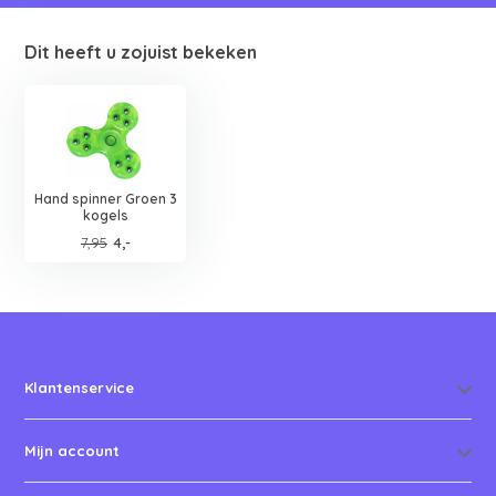
Dit heeft u zojuist bekeken
Hand spinner Groen 3
kogels
7,95
4,-
Klantenservice
Mijn account