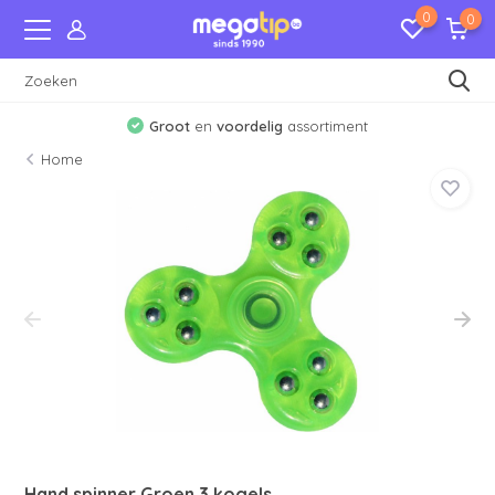
0
0
Groot
en
voordelig
assortiment
Home
Hand spinner Groen 3 kogels