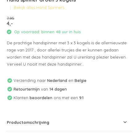
Bekijk alles Hand Spinners
7,95
4,-
Op voorraad: binnen 48 uur in huis
De prachtige handspinner met 3 x 3 kogels is de allernieuwste
rage van 2017 , door allerlei trucjes die er kunnen gedaan
worden met deze handspinner zal U urenlang plezier beleven.
Verveel U nooit met deze handspinner...
Verzending naar
Nederland
en
Belgie
Retourtermijn
van
14 dagen
Klanten
beoordelen
ons met een
9.1
Productomschrijving