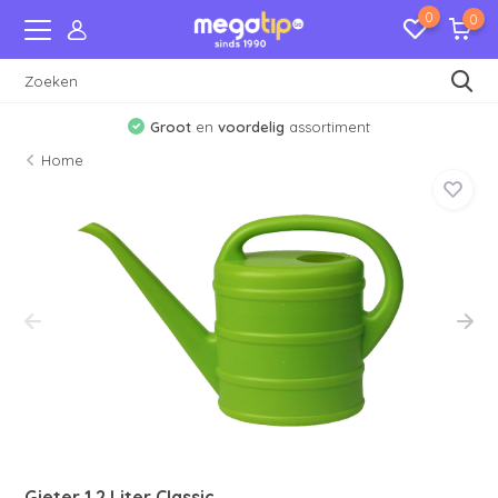
0
0
Groot
en
voordelig
assortiment
Home
Gieter 1,2 Liter Classic