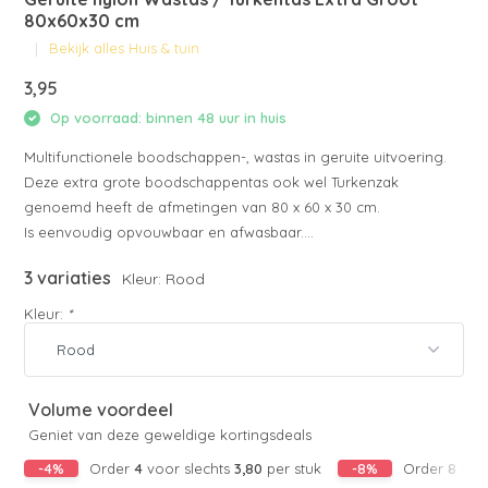
80x60x30 cm
Bekijk alles Huis & tuin
3,95
Op voorraad: binnen 48 uur in huis
Multifunctionele boodschappen-, wastas in geruite uitvoering.
Deze extra grote boodschappentas ook wel Turkenzak
genoemd heeft de afmetingen van 80 x 60 x 30 cm.
Is eenvoudig opvouwbaar en afwasbaar....
3 variaties
Kleur: Rood
Kleur:
*
Volume voordeel
Geniet van deze geweldige kortingsdeals
-4%
Order
4
voor slechts
3,80
per stuk
-8%
Order
8
voor