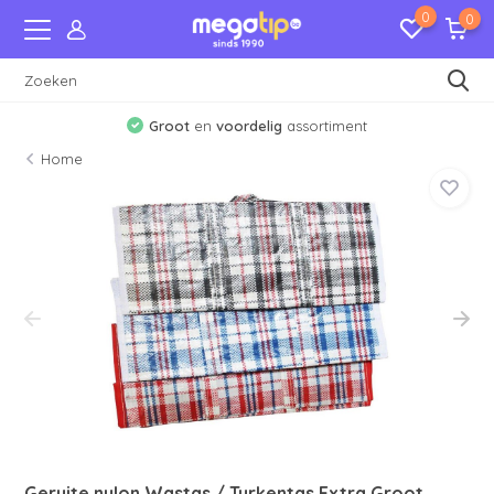
0
0
Groot
en
voordelig
assortiment
Home
Geruite nylon Wastas / Turkentas Extra Groot