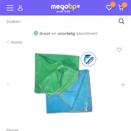
0
0
Groot
en
voordelig
assortiment
Home
Flipper