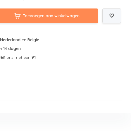
Toevoegen aan winkelwagen
r
Nederland
en
Belgie
an
14 dagen
len
ons met een
9.1