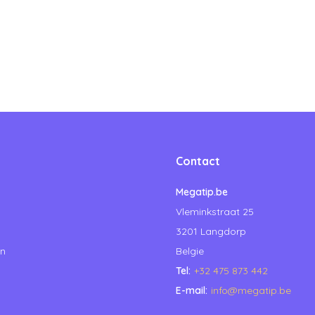
Contact
Megatip.be
Vleminkstraat 25
3201 Langdorp
en
Belgie
Tel:
+32 475 873 442
E-mail:
info@megatip.be