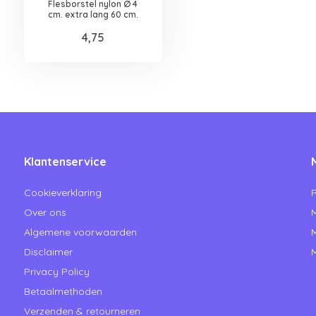
Flesborstel nylon ∅ 4
cm. extra lang 60 cm.
4,75
Klantenservice
Cookieverklaring
R
Over ons
M
Algemene voorwaarden
M
Disclaimer
M
Privacy Policy
Betaalmethoden
Verzenden & retourneren