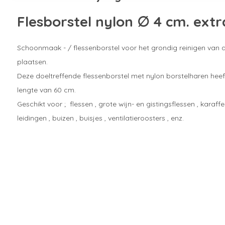
Flesborstel nylon ∅ 4 cm. extr
Schoonmaak - / flessenborstel voor het grondig reinigen van al
plaatsen.
Deze doeltreffende flessenborstel met nylon borstelharen hee
lengte van 60 cm.
Geschikt voor ; flessen , grote wijn- en gistingsflessen , karaff
leidingen , buizen , buisjes , ventilatieroosters , enz.