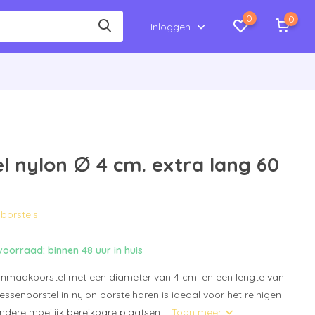
0
0
Inloggen
el nylon ∅ 4 cm. extra lang 60
lborstels
oorraad: binnen 48 uur in huis
onmaakborstel met een diameter van 4 cm. en een lengte van
essenborstel in nylon borstelharen is ideaal voor het reinigen
andere moeilijk bereikbare plaatsen....
Toon meer