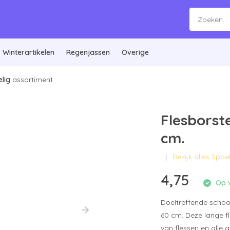
Winterartikelen
Regenjassen
Overige
lig
assortiment
Flesborst
cm.
Bekijk alles Spoe
4,75
Op v
Doeltreffende scho
60 cm. Deze lange fl
van flessen en alle 