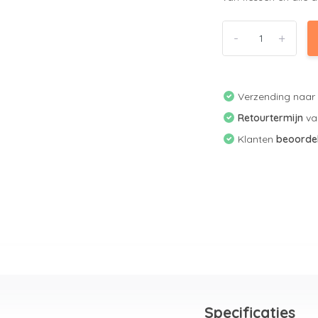
-
+
Verzending naa
Retourtermijn
v
Klanten
beoorde
Specificaties