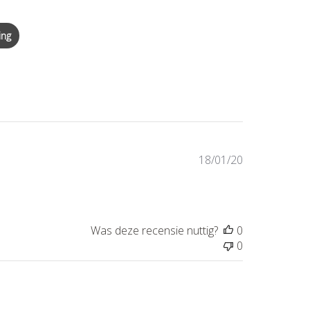
ing
Publicatiedat
18/01/20
Was deze recensie nuttig?
0
0