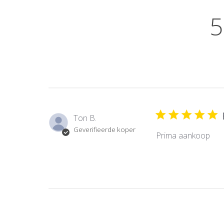
5
Ton B.
Geverifieerde koper
Prima aankoop