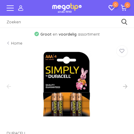
0
0
Groot
en
voordelig
assortiment
Home
DURACELL