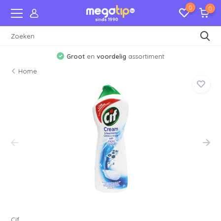
0
0
Groot
en
voordelig
assortiment
Home
Cif