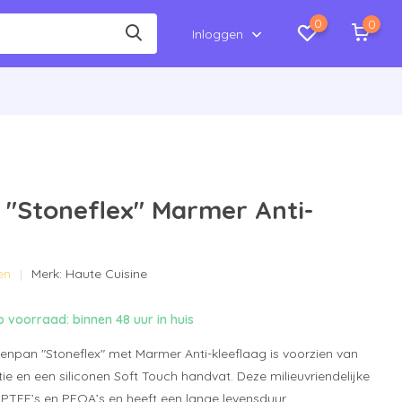
0
0
Inloggen
"Stoneflex" Marmer Anti-
en
Merk:
Haute Cuisine
 voorraad: binnen 48 uur in huis
kenpan "Stoneflex" met Marmer Anti-kleeflaag is voorzien van
tie en een siliconen Soft Touch handvat. Deze milieuvriendelijke
 PTFE’s en PFOA’s en heeft een lange levensduur.