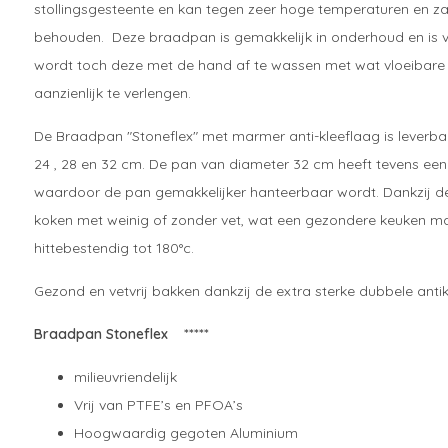
stollingsgesteente en kan tegen zeer hoge temperaturen en z
behouden. Deze braadpan is gemakkelijk in onderhoud en is
wordt toch deze met de hand af te wassen met wat vloeibare
aanzienlijk te verlengen.
De Braadpan "Stoneflex" met marmer anti-kleeflaag is leverbaar
24 , 28 en 32 cm. De pan van diameter 32 cm heeft tevens ee
waardoor de pan gemakkelijker hanteerbaar wordt. Dankzij 
koken met weinig of zonder vet, wat een gezondere keuken ma
hittebestendig tot 180°c.
Gezond en vetvrij bakken dankzij de extra sterke dubbele antik
Braadpan Stoneflex *****
milieuvriendelijk
Vrij van PTFE’s en PFOA’s
Hoogwaardig gegoten Aluminium