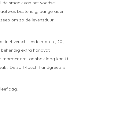
al de smaak van het voedsel
 vaatwas bestendig, aangeraden
 zeep om zo de levensduur
 in 4 verschillende maten , 20 ,
n behendig extra handvat
de marmer anti-aanbak laag kan U
akt. De soft-touch handgreep is
leeflaag.