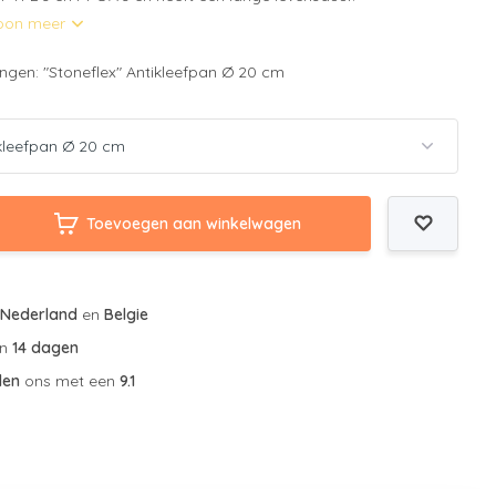
oon meer
ngen: "Stoneflex" Antikleefpan Ø 20 cm
Toevoegen aan winkelwagen
r
Nederland
en
Belgie
an
14 dagen
len
ons met een
9.1