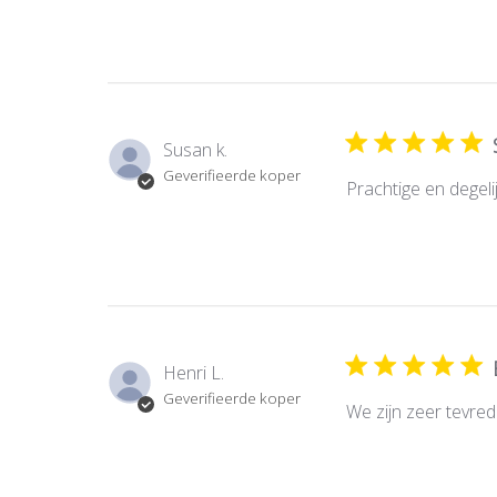
Susan k.
Geverifieerde koper
Prachtige en degel
Henri L.
Geverifieerde koper
We zijn zeer tevred