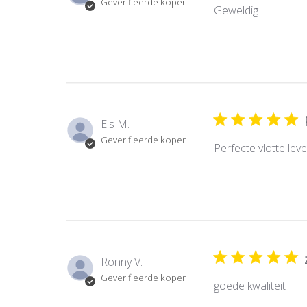
Geverifieerde koper
Geweldig
Els M.
Geverifieerde koper
Perfecte vlotte lev
Ronny V.
Geverifieerde koper
goede kwaliteit