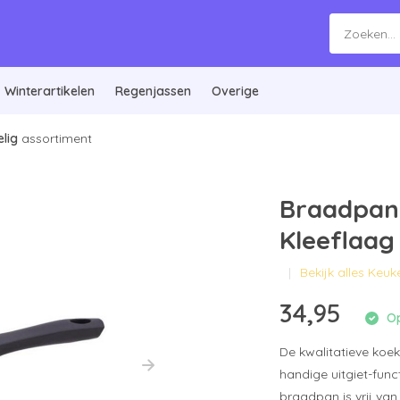
Winterartikelen
Regenjassen
Overige
lig
assortiment
Braadpan 
Kleeflaag
Bekijk alles Keuk
34,95
Op
De kwalitatieve koe
handige uitgiet-func
braadpan is vrij van