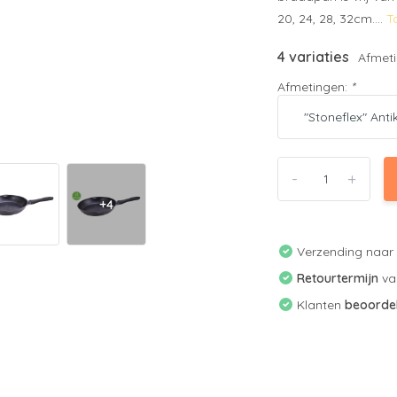
20, 24, 28, 32cm....
T
4 variaties
Afmeti
Afmetingen:
*
-
+
+4
Verzending naa
Retourtermijn
v
Klanten
beoorde