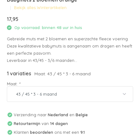
Bekijk alles Winterartikelen
17,95
Op voorraad: binnen 48 uur in huis
Gebreide muts met 2 bloemen en superzachte fleece voering.
Deze kwalitatieve babymuts is aangenaam om dragen en heeft
een perfecte pasvorm.
Leverbaar in 43/45 - 3/6 maanden...
1 variaties
Maat: 43 / 45 * 3 - 6 maand
Maat:
*
Verzending naar
Nederland
en
Belgie
Retourtermijn
van
14 dagen
Klanten
beoordelen
ons met een
9.1