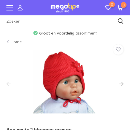
0
0
Groot
en
voordelig
assortiment
Home
Babymuts 2 bloemen orange