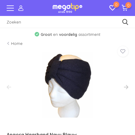
0
0
Groot
en
voordelig
assortiment
Home
Angora Haarband Navy Blauw